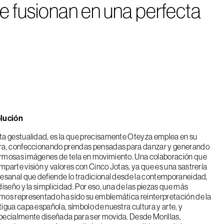
se fusionan en una perfecta
lución
ta gestualidad, es la que precisamente Oteyza emplea en su
ra, confeccionando prendas pensadas para danzar y generando
rmosas imágenes de tela en movimiento. Una colaboración que
mparte visión y valores con Cinco Jotas, ya que es una sastrería
tesanal que defiende lo tradicional desde la contemporaneidad,
 diseño y la simplicidad. Por eso, una de las piezas que más
mos representado ha sido su emblemática reinterpretación de la
tigua capa española, símbolo de nuestra cultura y arte, y
pecialmente diseñada para ser movida. Desde Morillas,