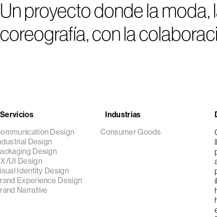
Un proyecto donde la moda, l
coreografía, con la colaborac
Servicios
Industrias
ommunication Design
Consumer Goods
ndustrial Design
ackaging Design
X/UI Design
isual Identity Design
rand Experience Design
rand Narrative