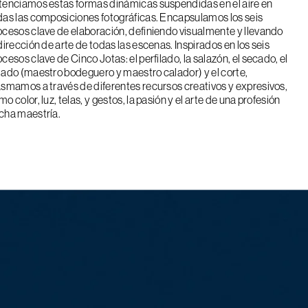
tenciamos estas formas dinámicas suspendidas en el aire en
das las composiciones fotográficas. Encapsulamos los seis
ocesos clave de elaboración, definiendo visualmente y llevando
 dirección de arte de todas las escenas. Inspirados en los seis
ocesos clave de Cinco Jotas: el perfilado, la salazón, el secado, el
lado (maestro bodeguero y maestro calador) y el corte,
asmamos a través de diferentes recursos creativos y expresivos,
o color, luz, telas, y gestos, la pasión y el arte de una profesión
cha maestría.