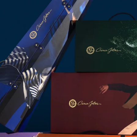
5
6
7
8