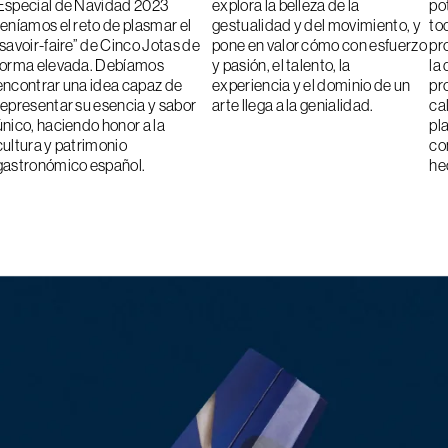
Especial de Navidad 2023
explora la belleza de la
po
teníamos el reto de plasmar el
gestualidad y del movimiento, y
to
“savoir-faire” de Cinco Jotas de
pone en valor cómo con esfuerzo
pr
forma elevada. Debíamos
y pasión, el talento, la
la
encontrar una idea capaz de
experiencia y el dominio de un
pr
representar su esencia y sabor
arte llega a la genialidad.
ca
único, haciendo honor a la
pl
cultura y patrimonio
com
gastronómico español.
he