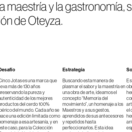
a maestría y la gastronomía, 
ión de Oteyza.
Desafío
Estrategia
So
Cinco Jotas es una marca que
Buscando esta manera de
Es
lleva más de 130 años
plasmar el sabor y la maestría en
ob
preservando la pureza y
una obra de arte, ideamos el
he
autenticidad de los mejores
concepto “Memoria del
co
productos del cerdo 100%
movimiento”, un homenaje a los
ar
ibérico del mundo. Cada año se
Maestros y a sus gestos,
el
hace una edición limitada como
aprendidos de sus antecesores
he
homenaje a esa artesanía, y en
y repetidos hasta
an
este caso, para la Colección
perfeccionarlos. Esta idea
es