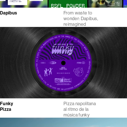
Dapibus
From waste to
wonder: Dapibus,
reimagined
Funky
Pizza napolitana
Pizza
al ritmo de la
música funky