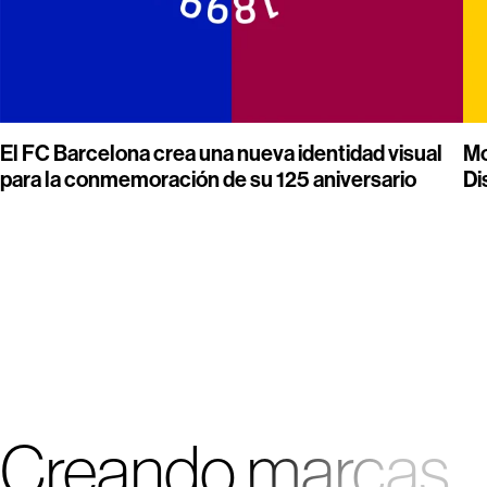
El FC Barcelona crea una nueva identidad visual
Mo
para la conmemoración de su 125 aniversario
Di
Creando marcas