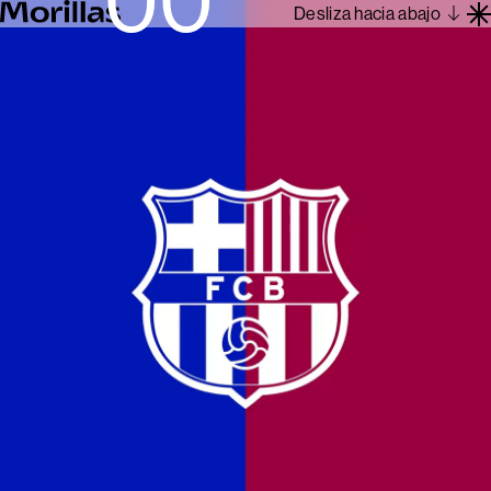
Desliza hacia abajo
Trabajos
Barcelona 1962
Sobre Nosotros
Blog
Contacto
En
Es