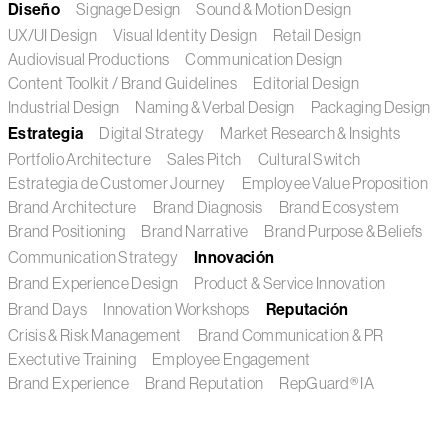
Diseño
Signage Design
Sound & Motion Design
UX/UI Design
Visual Identity Design
Retail Design
Audiovisual Productions
Communication Design
Content Toolkit / Brand Guidelines
Editorial Design
Industrial Design
Naming & Verbal Design
Packaging Design
Estrategia
Digital Strategy
Market Research & Insights
Portfolio Architecture
Sales Pitch
Cultural Switch
Estrategia de Customer Journey
Employee Value Proposition
Brand Architecture
Brand Diagnosis
Brand Ecosystem
Brand Positioning
Brand Narrative
Brand Purpose & Beliefs
Communication Strategy
Innovación
Brand Experience Design
Product & Service Innovation
Brand Days
Innovation Workshops
Reputación
Crisis & Risk Management
Brand Communication & PR
Exectutive Training
Employee Engagement
Brand Experience
Brand Reputation
RepGuard® IA