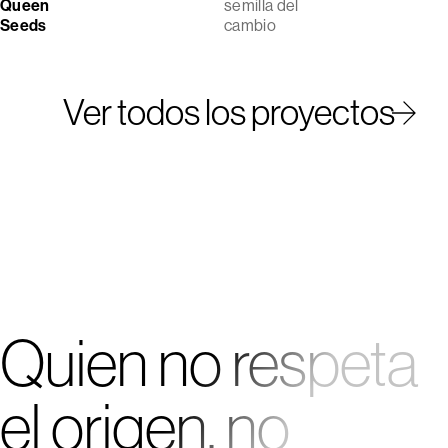
Queen
semilla del
Seeds
cambio
Ver todos los proyectos
1
2
3
4
5
Quien no respeta
el origen, no