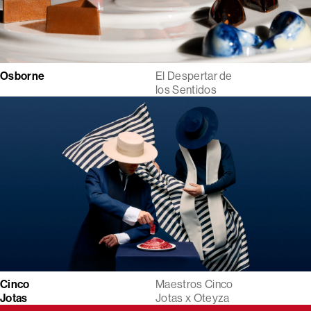
Osborne
El Despertar de
los Sentidos
Cinco
Maestros Cinco
Jotas
Jotas x Oteyza