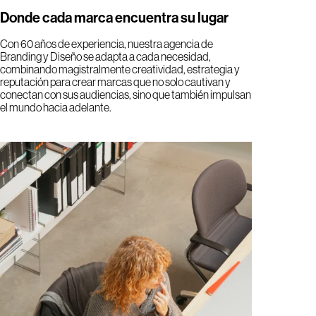
Donde cada marca encuentra su lugar
Con 60 años de experiencia, nuestra agencia de
Desde 1962, somos
Branding y Diseño se adapta a cada necesidad,
combinando magistralmente creatividad, estrategia y
fieles a una visión.
reputación para crear marcas que no solo cautivan y
conectan con sus audiencias, sino que también impulsan
el mundo hacia adelante.
Nuestro fundador, Antoni Morillas, nacido y criado en Barcelona, fue
un pionero del diseño en España. Su talento y visión ayudaron a
establecer los cimientos de esta disciplina y a dar forma a una
profesión que apenas estaba emergiendo.
Saber más