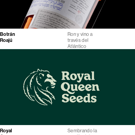
Botrán
Ron y vino a
Roajú
través del
Atlántico
Royal
Sembrando la