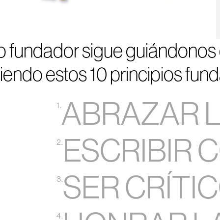
o fundador sigue guiándonos 
guiendo estos 10 principios fu
ABRAZAR L
1.
ESCRIBIR 
2.
SER CRÍTI
3.
5
6
7
8
4.