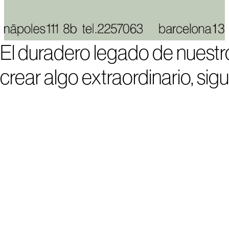
El duradero legado de nuestr
crear algo extraordinario, si
1
2
3
4