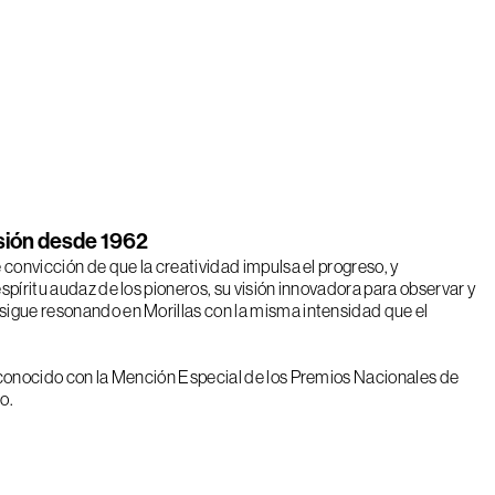
isión desde 1962
 convicción de que la creatividad impulsa el progreso, y
spíritu audaz de los pioneros, su visión innovadora para observar y
igue resonando en Morillas con la misma intensidad que el
econocido con la Mención Especial de los Premios Nacionales de
ño.