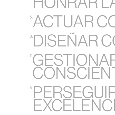
HONRAR L
ACTUAR CO
5.
DISEÑAR 
6.
GESTIONA
7.
CONSCIEN
PERSEGUIR
8.
EXCELENC