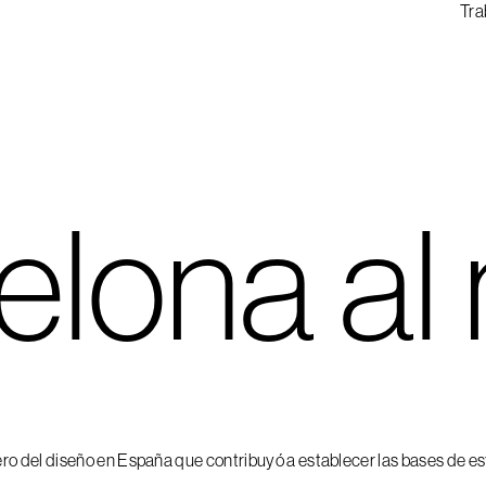
Tra
elona a
ero del diseño en España que contribuyó a establecer las bases de e