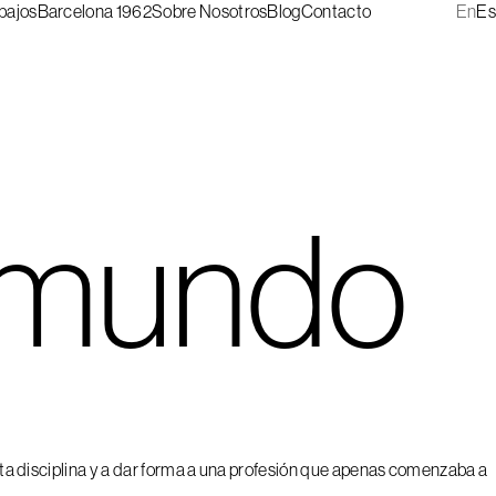
bajos
Barcelona 1962
Sobre Nosotros
Blog
Contacto
En
Es
l mundo
sta disciplina y a dar forma a una profesión que apenas comenzaba a