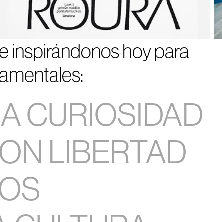
e inspirándonos hoy para
ndamentales:
A CURIOSIDAD
CON LIBERTAD
COS
9
10
11
12