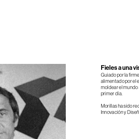
Fieles a una v
Guiado por la firme
alimentado por el e
moldear el mundo s
primer día.
Morillas ha sido r
Innovación y Dise