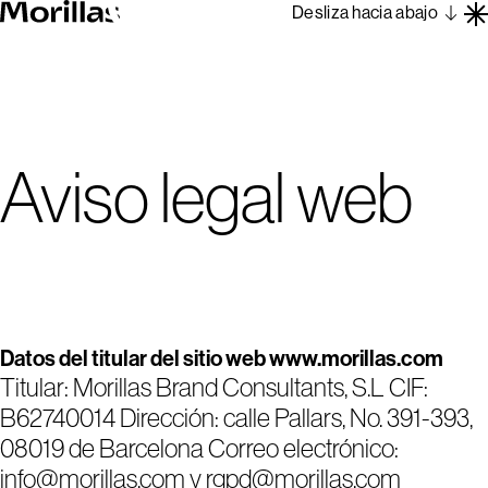
Desliza hacia abajo
Trabajos
Barcelona 1962
Sobre Nosotros
Aviso legal web
Blog
Contacto
En
Es
Datos del titular del sitio web www.morillas.com
Titular: Morillas Brand Consultants, S.L CIF:
B62740014 Dirección: calle Pallars, No. 391-393,
08019 de Barcelona Correo electrónico:
info@morillas.com y rgpd@morillas.com