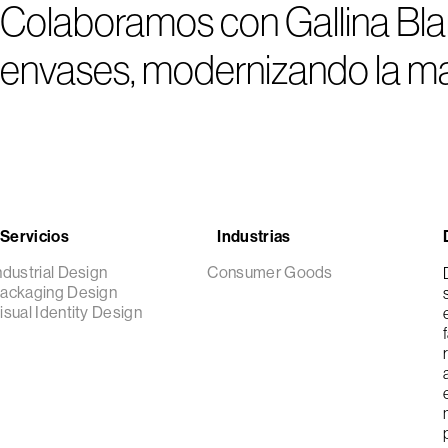
Colaboramos con Gallina Blanc
envases, modernizando la ma
Servicios
Industrias
ndustrial Design
Consumer Goods
ackaging Design
isual Identity Design