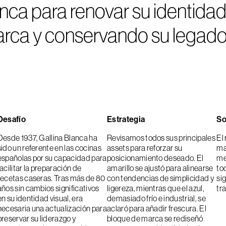
a para renovar su identidad v
rca y conservando su legado
Desafío
Estrategia
So
Desde 1937, Gallina Blanca ha
Revisamos todos sus principales
El
sido un referente en las cocinas
assets para reforzar su
ma
españolas por su capacidad para
posicionamiento deseado. El
me
facilitar la preparación de
amarillo se ajustó para alinearse
to
recetas caseras. Tras más de 80
con tendencias de simplicidad y
si
años sin cambios significativos
ligereza, mientras que el azul,
tr
en su identidad visual, era
demasiado frío e industrial, se
necesaria una actualización para
aclaró para añadir frescura. El
preservar su liderazgo y
bloque de marca se rediseñó