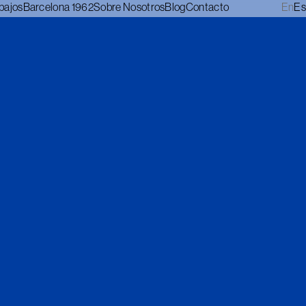
bajos
Barcelona 1962
Sobre Nosotros
Blog
Contacto
En
Es