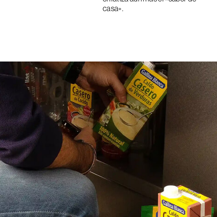
casa».
5
6
7
8