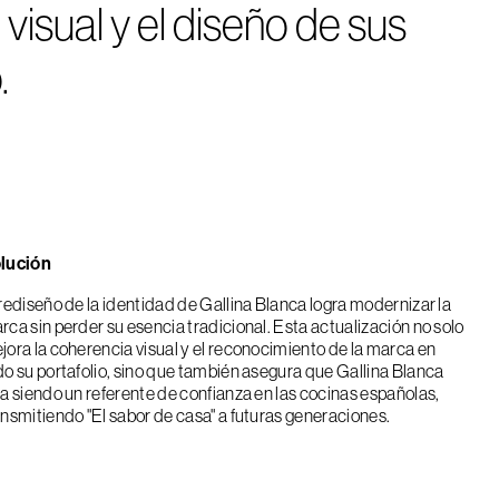
isual y el diseño de sus
.
lución
 rediseño de la identidad de Gallina Blanca logra modernizar la
rca sin perder su esencia tradicional. Esta actualización no solo
jora la coherencia visual y el reconocimiento de la marca en
do su portafolio, sino que también asegura que Gallina Blanca
ga siendo un referente de confianza en las cocinas españolas,
ansmitiendo "El sabor de casa" a futuras generaciones.