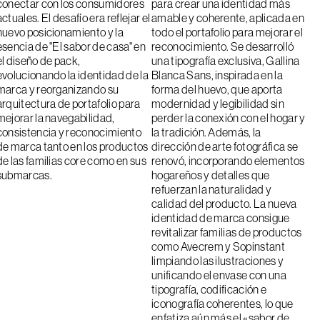
conectar con los consumidores
para crear una identidad más
actuales. El desafío era reflejar el
amable y coherente, aplicada en
nuevo posicionamiento y la
todo el portafolio para mejorar el
esencia de "El sabor de casa" en
reconocimiento. Se desarrolló
el diseño de pack,
una tipografía exclusiva, Gallina
evolucionando la identidad de la
Blanca Sans, inspirada en la
marca y reorganizando su
forma del huevo, que aporta
arquitectura de portafolio para
modernidad y legibilidad sin
mejorar la navegabilidad,
perder la conexión con el hogar y
consistencia y reconocimiento
la tradición. Además, la
de marca tanto en los productos
dirección de arte fotográfica se
de las familias core como en sus
renovó, incorporando elementos
submarcas.
hogareños y detalles que
refuerzan la naturalidad y
calidad del producto. La nueva
identidad de marca consigue
revitalizar familias de productos
como Avecrem y Sopinstant
limpiando las ilustraciones y
unificando el envase con una
tipografía, codificación e
iconografía coherentes, lo que
enfatiza aún más el «sabor de