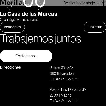
Desliza hacia abajo
Volver al inicio
La Casa de las Marcas
Crea algo extraordinario
Trabajos
Instagram
LinkedIn
Barcelona 1962
Trabajemos juntos
Sobre Nosotros
Blog
Contacto
Contactanos
Es
Direcciones
Pallars, 391-393
08019 Barcelona
T:
+34 932 922 070
Pez, 36 Esc. Derecha 3A
28004 Madrid
T:
+34 932 922 070
1
2
3
4
5