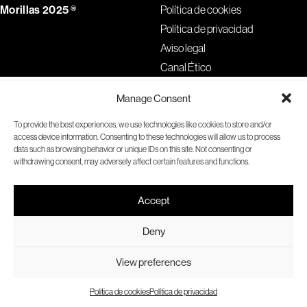
Morillas 2025 ®
Política de cookies
Política de privacidad
Aviso legal
Canal Ético
Manage Consent
To provide the best experiences, we use technologies like cookies to store and/or
access device information. Consenting to these technologies will allow us to process
data such as browsing behavior or unique IDs on this site. Not consenting or
withdrawing consent, may adversely affect certain features and functions.
Accept
Deny
View preferences
Política de cookies
Política de privacidad