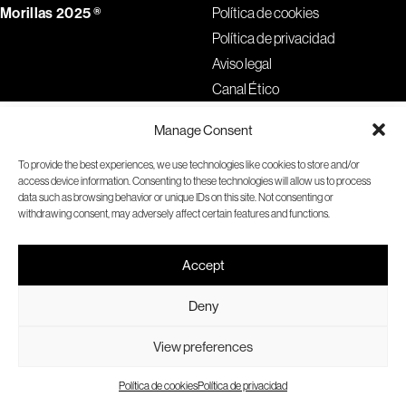
Morillas 2025 ®
Política de cookies
Política de privacidad
Aviso legal
Canal Ético
Manage Consent
To provide the best experiences, we use technologies like cookies to store and/or
access device information. Consenting to these technologies will allow us to process
data such as browsing behavior or unique IDs on this site. Not consenting or
withdrawing consent, may adversely affect certain features and functions.
Accept
Deny
View preferences
Política de cookies
Política de privacidad