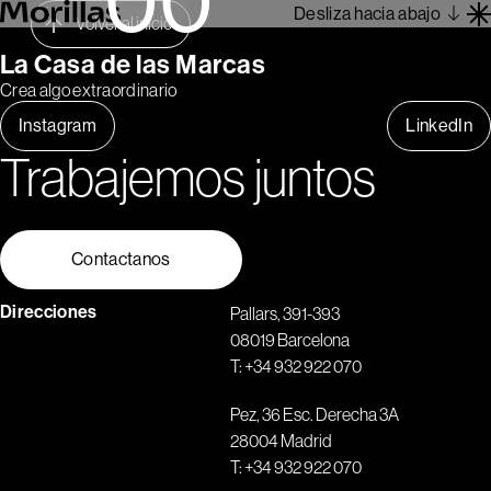
Desliza hacia abajo
Volver al inicio
La Casa de las Marcas
Crea algo extraordinario
Trabajos
Instagram
LinkedIn
Barcelona 1962
Trabajemos juntos
Sobre Nosotros
Blog
Contacto
Contactanos
Es
Direcciones
Pallars, 391-393
08019 Barcelona
T:
+34 932 922 070
Pez, 36 Esc. Derecha 3A
28004 Madrid
T:
+34 932 922 070
1
2
3
4
5