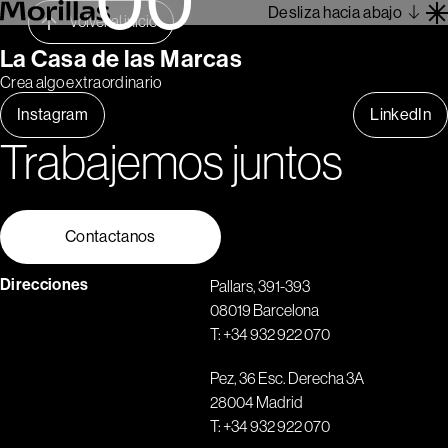
Desliza hacia abajo
Volver al inicio
La Casa de las Marcas
Crea algo extraordinario
Trabajos
Instagram
LinkedIn
Barcelona 1962
Trabajemos juntos
Sobre Nosotros
Blog
Contacto
Contactanos
Es
Direcciones
Pallars, 391-393
08019 Barcelona
T:
+34 932 922 070
Pez, 36 Esc. Derecha 3A
28004 Madrid
T:
+34 932 922 070
1
2
3
4
5