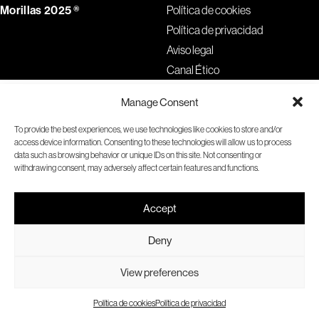
Morillas 2025 ®
Política de cookies
Política de privacidad
Aviso legal
Canal Ético
Manage Consent
To provide the best experiences, we use technologies like cookies to store and/or
access device information. Consenting to these technologies will allow us to process
data such as browsing behavior or unique IDs on this site. Not consenting or
withdrawing consent, may adversely affect certain features and functions.
Accept
Deny
View preferences
Política de cookies
Política de privacidad