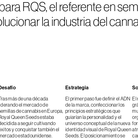
para RQS, el referente en sem
cionar la industria del cannab
Desafío
Estrategia
So
Tras más de una década
El primer paso fue definir el ADN
El
liderando el mercado de
de la marca, confeccionar los
gr
semillas de cannabis en Europa,
principios estratégicos que
mu
Royal Queen Seeds estaba
guiarían la personalidad y el
or
decidida a seguir cultivando
universo conceptual de la nueva
fo
éxitos y conquistar también el
identidad visual de Royal Queen
at
mercado estadounidense.
Seeds. El posicionamiento se
ca