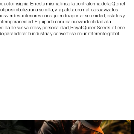
oducto insignia. En esta misma línea, la contraforma de la Q en el
gotipo simboliza una semilla, y la paleta cromática suaviza los
nos verdes anteriores consiguiendo aportar serenidad, estatus y
ntemporaneidad. Equipada con una nueva identidad a la
dida de sus valores y personalidad, Royal Queen Seeds lo tiene
o para liderar la industria y convertirse en un referente global.