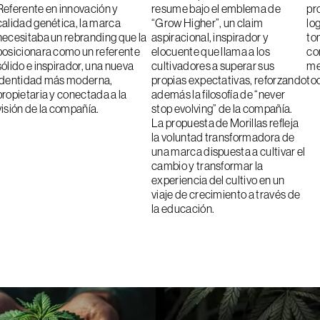
Referente en innovación y
resume bajo el emblema de
pr
calidad genética, la marca
“Grow Higher”, un claim
lo
necesitaba un rebranding que la
aspiracional, inspirador y
to
posicionara como un referente
elocuente que llama a los
co
sólido e inspirador, una nueva
cultivadores a superar sus
me
identidad más moderna,
propias expectativas, reforzando
tod
propietaria y conectada a la
además la filosofía de “never
visión de la compañía.
stop evolving” de la compañía.
La propuesta de Morillas refleja
la voluntad transformadora de
una marca dispuesta a cultivar el
cambio y transformar la
experiencia del cultivo en un
viaje de crecimiento a través de
la educación.