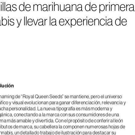
illas de marihuana de primera
is y llevar la experiencia de
lución
 naming de “Royal Queen Seeds” se mantiene, pero el universo
áfico y visual evolucionan para ganar diferenciación, relevancia y
cha personalidad. La nueva tipografía es más moderna y
gánica, conectando a la marca con sus consumidores de una
rma más amable y divertida. Con el propósito de conferir al león
ributos de marca, su cabellera la componen numerosas hojas de
nnabis, un detallado trabajo de ilustración para destacar su