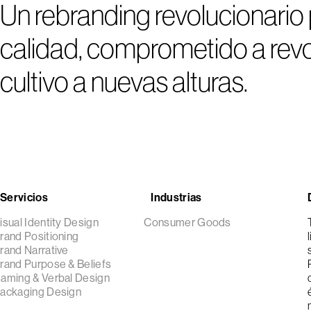
Un rebranding revolucionario 
calidad, comprometido a revolu
cultivo a nuevas alturas.
Servicios
Industrias
isual Identity Design
Consumer Goods
rand Positioning
rand Narrative
rand Purpose & Beliefs
aming & Verbal Design
ackaging Design