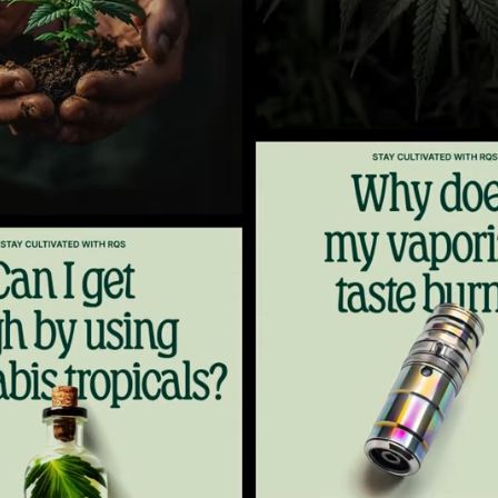
5
6
7
8