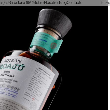
bajos
Barcelona 1962
Sobre Nosotros
Blog
Contacto
En
Es