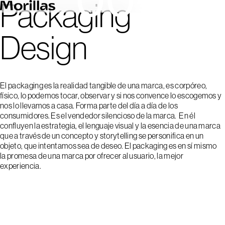
00
Packaging
Design
El packaging es la realidad tangible de una marca, es corpóreo,
físico, lo podemos tocar, observar y si nos convence lo escogemos y
nos lo llevamos a casa. Forma parte del día a día de los
consumidores. Es el vendedor silencioso de la marca. En él
confluyen la estrategia, el lenguaje visual y la esencia de una marca
que a través de un concepto y storytelling se personifica en un
objeto, que intentamos sea de deseo. El packaging es en sí mismo
la promesa de una marca por ofrecer al usuario, la mejor
experiencia.