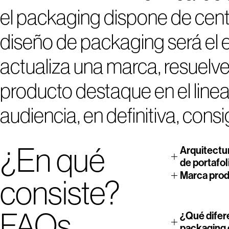
el packaging dispone de cent
diseño de packaging será el
actualiza una marca, resuelve
producto destaque en el linea
audiencia, en definitiva, cons
1
2
3
4
¿En qué
Arquitectu
de portafol
Marca pro
consiste?
La arquitectura d
estructurar los c
En packaging, la 
elemento tenga su 
aquella con la que
FAQs
composición depe
¿Qué difere
diseñada con el p
generará un equili
acorde con las par
packaging 