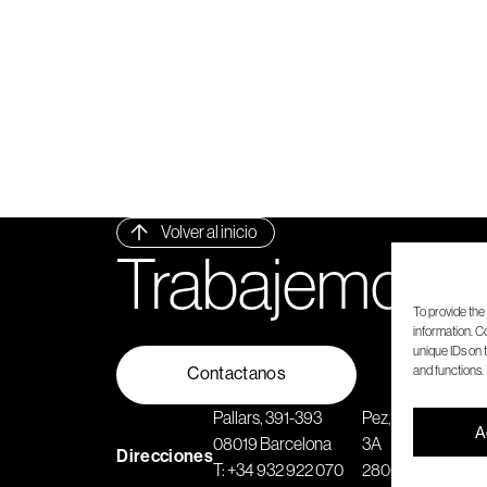
Volver al inicio
Trabajemos j
To provide the
information. C
unique IDs on 
and functions.
Contactanos
Pallars, 391-393
Pez, 36 Esc. Dere
A
08019 Barcelona
3A
Direcciones
T:
+34 932 922 070
28004 Madrid