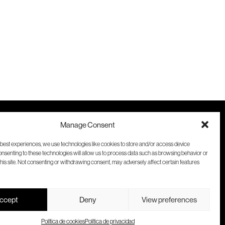
untos
Manage Consent
 best experiences, we use technologies like cookies to store and/or access device
onsenting to these technologies will allow us to process data such as browsing behavior or
this site. Not consenting or withdrawing consent, may adversely affect certain features
cha
ccept
Deny
View preferences
Política de cookies
Política de privacidad