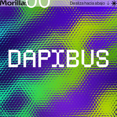
Desliza hacia abajo
Trabajos
Barcelona 1962
Sobre Nosotros
Blog
Contacto
En
Es