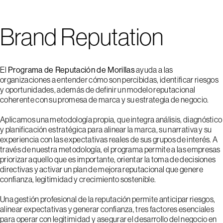
Brand Reputation
El
Programa de Reputación de Morillas
ayuda a las
organizaciones a entender cómo son percibidas, identificar riesgos
y oportunidades, además de definir un modelo reputacional
coherente con su promesa de marca y su estrategia de negocio.
Aplicamos una metodología propia, que integra análisis, diagnóstico
y planificación estratégica para alinear la marca, su narrativa y su
experiencia con las expectativas reales de sus grupos de interés. A
través de nuestra metodología, el programa permite a las empresas
priorizar aquello que es importante, orientar la toma de decisiones
directivas y activar un plan de mejora reputacional que genere
confianza, legitimidad y crecimiento sostenible.
Una gestión profesional de la reputación permite anticipar riesgos,
alinear expectativas y generar confianza, tres factores esenciales
para operar con legitimidad y asegurar el desarrollo del negocio en