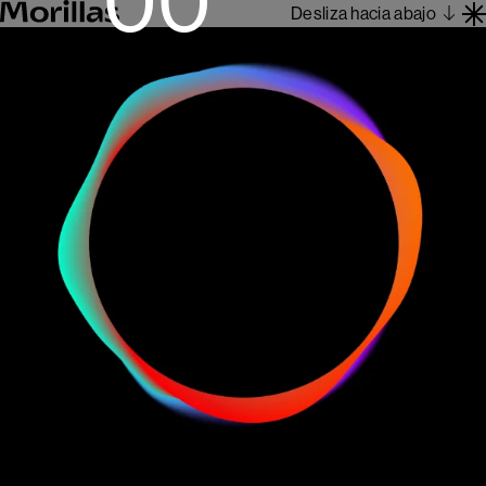
Desliza hacia abajo
Trabajos
Barcelona 1962
Sobre Nosotros
Blog
Contacto
En
Es