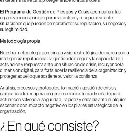
es determinante para proteger la licencia para operar.
El Programa de Gestión de Riesgos y Crisis
acompaña a las
organizaciones para prepararse, actuar y recuperarse ante
situaciones que pueden comprometer su reputación, su negocio y
su legitimidad.
Metodología propia
Nuestra metodología combina la visión estratégica de marca con la
inteligencia reputacional, la gestión de riesgos y la capacidad de
activación y respuesta ante una situación de crisis, incluyendo la
1
2
3
4
5
dimensión digital, para fortalecer la resiliencia de la organización y
proteger aquello que sostiene su valor: la confianza.
Análisis, procesos y protocolos, formación, gestión de crisis y
campañas de recuperación en un único sistema diseñado para
actuar con solvencia, seguridad, rapidez y eficacia ante cualquier
escenario con impacto negativo en los pilares estratégicos de la
organización.
¿En qué consiste?