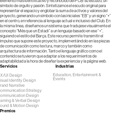
elemento más identificativo y reconocido del FCB: su escudo, un
símbolo de orgullo y pasión. Sintetizamos el escudo original para
representar el espacio y englobar la suma de activos y valores del
proyecto, generando un símbolo con las iniciales “EB” y un signo “+”
en el centro, en referencia al lenguaje actual e inclusivo del Club. En
la misma línea, diseñamos un sistema que tradujese visualmente el
concepto “Més que un Estadi” a un lenguaje basado en ese “+”,
siguiendo el estilo del Barça. Este recurso permite transmitir el
impulso que supone este proyecto, implementándolo en las piezas
de comunicación como textura, marco y también como
arquitectura de información. Tanto el lenguaje gráfico como el
contenido se tuvieron que adaptar a los requerimientos de
adaptabilidad a la hora de diseñar la experiencia y la página web.
Servicios
Industrias
Education, Entertainment &
X/UI Design
Events
isual Identity Design
rand Narrative
ommunication Strategy
ommunication Design
aming & Verbal Design
ound & Motion Design
Premios