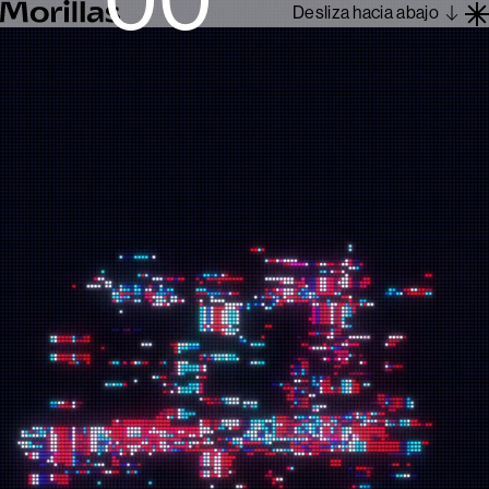
Desliza hacia abajo
Trabajos
Barcelona 1962
Sobre Nosotros
Blog
Contacto
En
Es