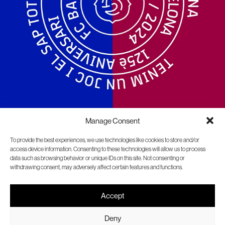
Manage Consent
To provide the best experiences, we use technologies like cookies to store and/or
access device information. Consenting to these technologies will allow us to process
data such as browsing behavior or unique IDs on this site. Not consenting or
withdrawing consent, may adversely affect certain features and functions.
Accept
FC Barcelona
125 years with a unique,
unmistakable style
Deny