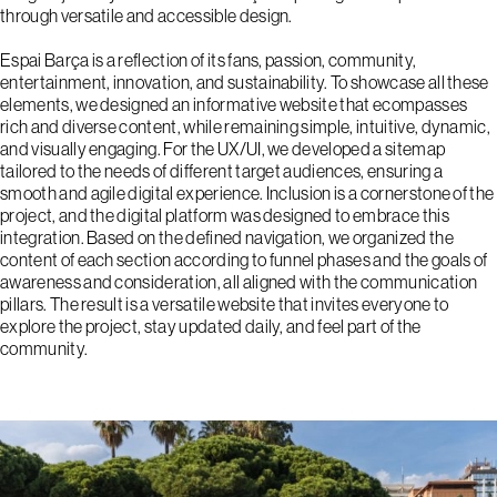
through versatile and accessible design.
Espai Barça is a reflection of its fans, passion, community,
entertainment, innovation, and sustainability. To showcase all these
elements, we designed an informative website that ecompasses
rich and diverse content, while remaining simple, intuitive, dynamic,
and visually engaging. For the UX/UI, we developed a sitemap
tailored to the needs of different target audiences, ensuring a
smooth and agile digital experience. Inclusion is a cornerstone of the
project, and the digital platform was designed to embrace this
integration. Based on the defined navigation, we organized the
content of each section according to funnel phases and the goals of
awareness and consideration, all aligned with the communication
pillars. The result is a versatile website that invites everyone to
explore the project, stay updated daily, and feel part of the
community.