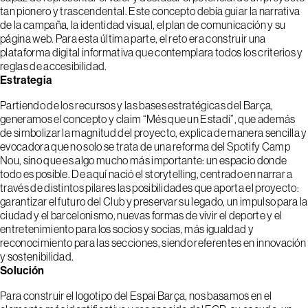
tan pionero y trascendental. Este concepto debía guiar la narrativa
de la campaña, la identidad visual, el plan de comunicación y su
página web. Para esta última parte, el reto era construir una
plataforma digital informativa que contemplara todos los criterios y
reglas de accesibilidad.
Estrategia
Partiendo de los recursos y las bases estratégicas del Barça,
generamos el concepto y claim “Més que un Estadi”, que además
de simbolizar la magnitud del proyecto, explica de manera sencilla y
evocadora que no solo se trata de una reforma del Spotify Camp
Nou, sino que es algo mucho más importante: un espacio donde
todo es posible. De aquí nació el storytelling, centrado en narrar a
través de distintos pilares las posibilidades que aporta el proyecto:
garantizar el futuro del Club y preservar su legado, un impulso para la
ciudad y el barcelonismo, nuevas formas de vivir el deporte y el
entretenimiento para los socios y socias, más igualdad y
reconocimiento para las secciones, siendo referentes en innovación
y sostenibilidad.
Solución
Para construir el logotipo del Espai Barça, nos basamos en el