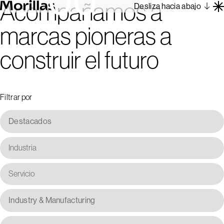
Acompañamos a
Desliza hacia abajo
marcas pioneras a
Trabajos
construir el futuro
Barcelona 1962
Sobre Nosotros
Blog
Filtrar por
Contacto
En
Es
Destacados
Industria
Servicio
Industry & Manufacturing