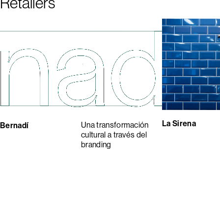
Retailers
1
2
3
4
La Sirena
Una transformación
Bernadí
cultural a través del
branding