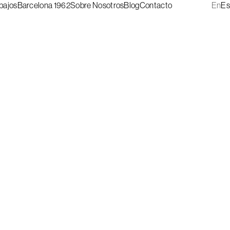
bajos
Barcelona 1962
Sobre Nosotros
Blog
Contacto
En
Es