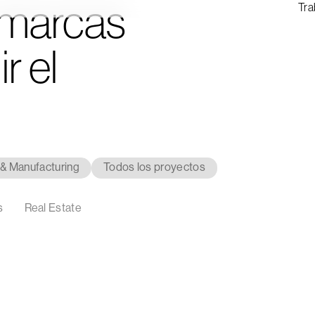
marcas
Tra
r el
 & Manufacturing
Estrategia
Innovación
Todos los proyectos
s
Real Estate