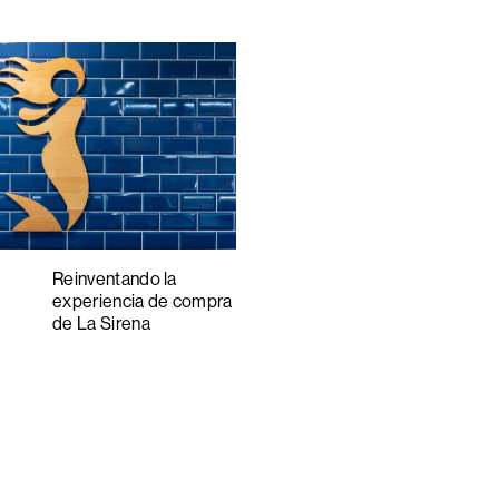
5
6
7
8
Reinventando la
experiencia de compra
de La Sirena